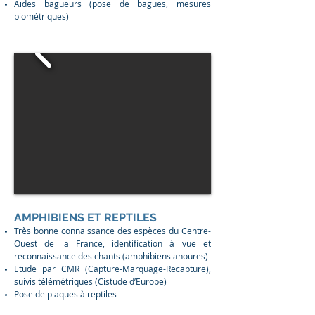
Aides bagueurs (pose de bagues, mesures
biométriques)
AMPHIBIENS ET REPTILES
Très bonne connaissance des espèces du Centre-
Ouest de la France, identification à vue et
reconnaissance des chants (amphibiens anoures)
Etude par CMR (Capture-Marquage-Recapture),
suivis télémétriques (Cistude d’Europe)
Pose de plaques à reptiles